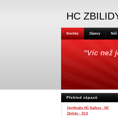
HC ZBILID
Novinky
Zápasy
Náš
"Víc než 
Přehled zápasů
čtvrtfinále HC Kalhov - HC
Zbilidy - 15:2