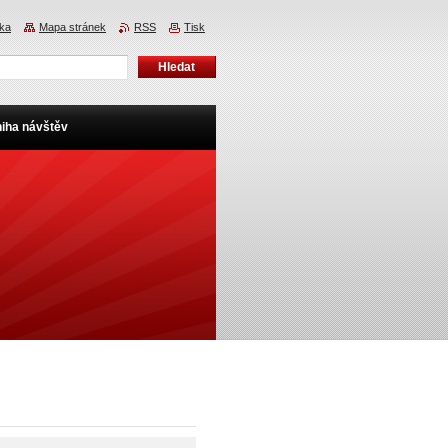
nka
Mapa stránek
RSS
Tisk
iha návštěv