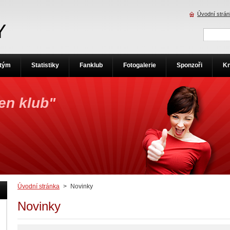
Úvodní strá
Y
 tým
Statistiky
Fanklub
Fotogalerie
Sponzoři
Kn
jen klub"
Úvodní stránka
>
Novinky
Novinky