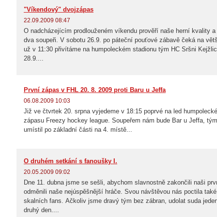
"Víkendový" dvojzápas
22.09.2009 08:47
O nadcházejícím prodlouženém víkendu prověří naše herní kvality 
dva soupeři. V sobotu 26.9. po páteční pouťové zábavě čeká na větš
už v 11:30 přivítáme na humpoleckém stadionu tým HC Sršni Kejžlic
28.9....
První zápas v FHL 20. 8. 2009 proti Baru u Jeffa
06.08.2009 10:03
Již ve čtvrtek 20. srpna vyjedeme v 18:15 poprvé na led humpoleck
zápasu Freezy hockey league. Soupeřem nám bude Bar u Jeffa, tým,
umístil po základní části na 4. místě...
O druhém setkání s fanoušky I.
20.05.2009 09:02
Dne 11. dubna jsme se sešli, abychom slavnostně zakončili naši pr
odměnili naše nejúspěšnější hráče. Svou návštěvou nás poctila tak
skalních fans. Ačkoliv jsme dravý tým bez zábran, udolat suda jede
druhý den....