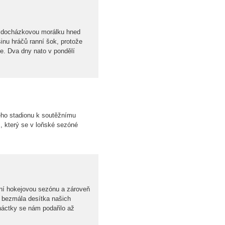
a docházkovou morálku hned
inu hráčů ranní šok, protože
e. Dva dny nato v pondělí
ého stadionu k soutěžnímu
 který se v loňské sezóné
vní hokejovou sezónu a zároveň
é bezmála desítka našich
náctky se nám podařilo až