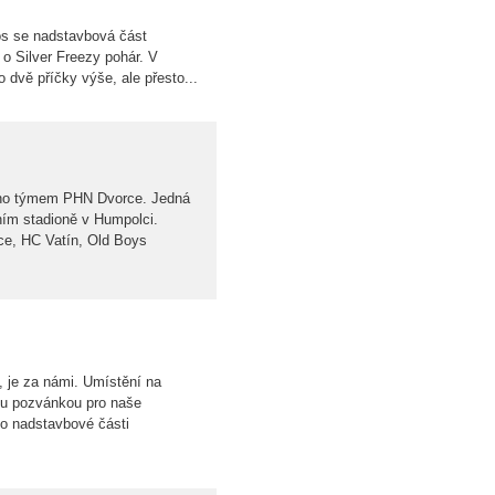
os se nadstavbová část
 o Silver Freezy pohár. V
o dvě příčky výše, ale přesto...
ného týmem PHN Dvorce. Jedná
mním stadioně v Humpolci.
ce, HC Vatín, Old Boys
, je za námi. Umístění na
ou pozvánkou pro naše
to nadstavbové části