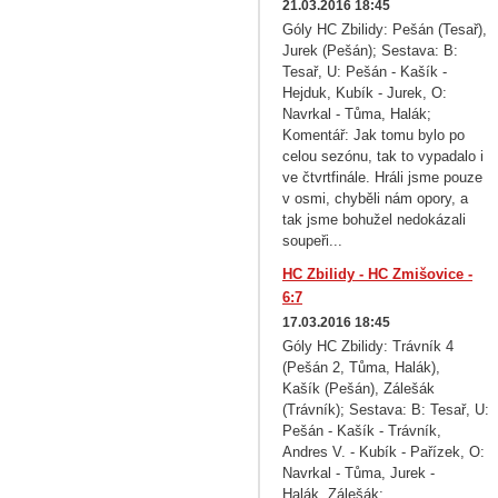
21.03.2016 18:45
Góly HC Zbilidy: Pešán (Tesař),
Jurek (Pešán); Sestava: B:
Tesař, U: Pešán - Kašík -
Hejduk, Kubík - Jurek, O:
Navrkal - Tůma, Halák;
Komentář: Jak tomu bylo po
celou sezónu, tak to vypadalo i
ve čtvrtfinále. Hráli jsme pouze
v osmi, chyběli nám opory, a
tak jsme bohužel nedokázali
soupeři...
HC Zbilidy - HC Zmišovice -
6:7
17.03.2016 18:45
Góly HC Zbilidy: Trávník 4
(Pešán 2, Tůma, Halák),
Kašík (Pešán), Zálešák
(Trávník); Sestava: B: Tesař, U:
Pešán - Kašík - Trávník,
Andres V. - Kubík - Pařízek, O:
Navrkal - Tůma, Jurek -
Halák, Zálešák;