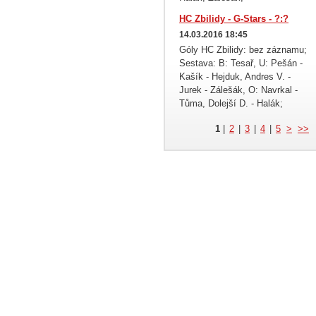
HC Zbilidy - G-Stars - ?:?
14.03.2016 18:45
Góly HC Zbilidy: bez záznamu;
Sestava: B: Tesař, U: Pešán -
Kašík - Hejduk, Andres V. -
Jurek - Zálešák, O: Navrkal -
Tůma, Dolejší D. - Halák;
1
|
2
|
3
|
4
|
5
>
>>