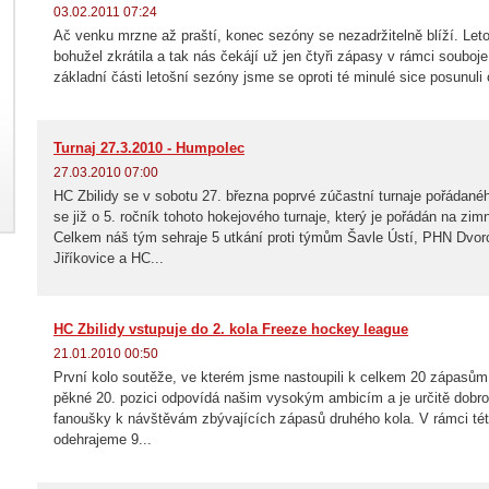
03.02.2011 07:24
Ač venku mrzne až praští, konec sezóny se nezadržitelně blíží. Let
bohužel zkrátila a tak nás čekájí už jen čtyři zápasy v rámci souboje
základní části letošní sezóny jsme se oproti té minulé sice posunuli 
Turnaj 27.3.2010 - Humpolec
27.03.2010 07:00
HC Zbilidy se v sobotu 27. března poprvé zúčastní turnaje pořáda
se již o 5. ročník tohoto hokejového turnaje, který je pořádán na zi
Celkem náš tým sehraje 5 utkání proti týmům Šavle Ústí, PHN Dvor
Jiříkovice a HC...
HC Zbilidy vstupuje do 2. kola Freeze hockey league
21.01.2010 00:50
První kolo soutěže, ve kterém jsme nastoupili k celkem 20 zápasům
pěkné 20. pozici odpovídá našim vysokým ambicím a je určitě dobr
fanoušky k návštěvám zbývajících zápasů druhého kola. V rámci té
odehrajeme 9...