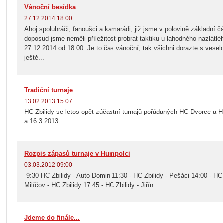
Vánoční besídka
27.12.2014 18:00
Ahoj spoluhráči, fanoušci a kamarádi, již jsme v polovině základní 
doposud jsme neměli příležitost probrat taktiku u lahodného nazlátlé
27.12.2014 od 18:00. Je to čas vánoční, tak všichni dorazte s vesel
ještě...
Tradiční turnaje
13.02.2013 15:07
HC Zbilidy se letos opět zúčastní turnajů pořádaných HC Dvorce a H
a 16.3.2013.
Rozpis zápasů turnaje v Humpolci
03.03.2012 09:00
9:30 HC Zbilidy - Auto Domin 11:30 - HC Zbilidy - Pešáci 14:00 - HC 
Milíčov - HC Zbilidy 17:45 - HC Zbilidy - Jiřín
Jdeme do finále...